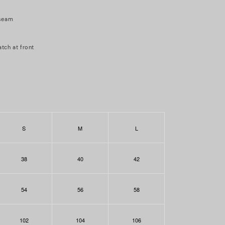
tseam
tch at front
S
M
L
38
40
42
54
56
58
102
104
106