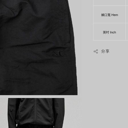
褲口寬 Hem
英吋 Inch
分享