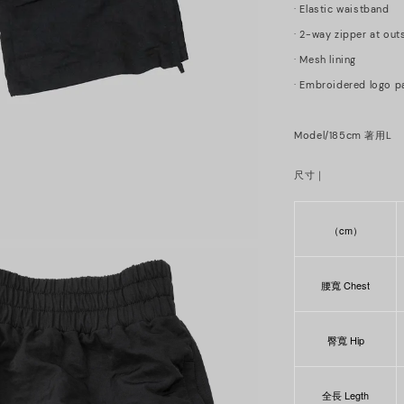
· Elastic waistband
· 2-way zipper at ou
· Mesh lining
· Embroidered logo pa
Model/185cm 著用L
尺寸｜
（cm）
腰寬 Chest
臀寬 Hip
全長 Legth