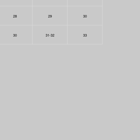
28
29
30
30
31-32
33