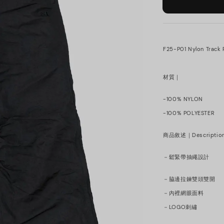
F25-P01 Nylon Track 
材質｜
-100% NYLON
-100% POLYESTER
商品敘述｜Descriptio
－鬆緊帶抽繩設計
－脇邊拉鍊雙頭雙開
－內裡網眼面料
－LOGO刺繡