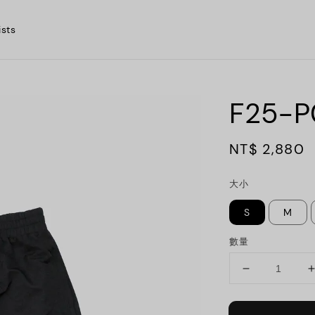
ists
F25-P
Regular
NT$ 2,880
price
大小
S
M
數量