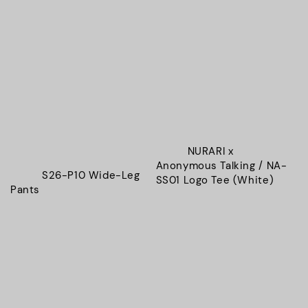
          NURARI x 
Anonymous Talking / NA-
          S26-P10 Wide-Leg 
SS01 Logo Tee (White)

Pants
