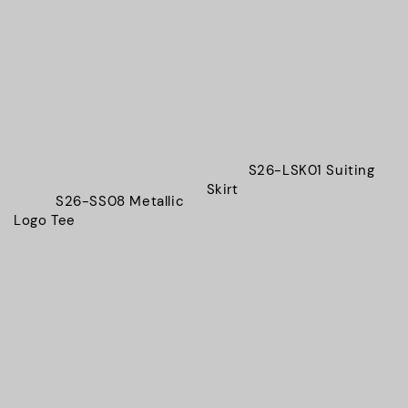
          S26-LSK01 Suiting 
Skirt

          S26-SS08 Metallic 
Logo Tee
