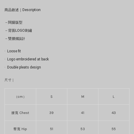
商品敘述｜Description
－闊腿版型
－背面LOGO刺繡
摺設計
－雙腰
·  Loose fit
·  Logo embroidered at back
·  Double pleats design 
尺寸｜
（cm）
S
M
L
43
腰寬 Chest
39
41
臀寬 Hip
51
53
55