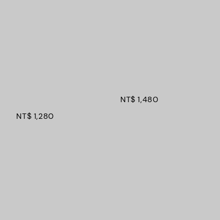
Regular 
price
Regular 
price
NT$ 1,480
NT$ 1,280