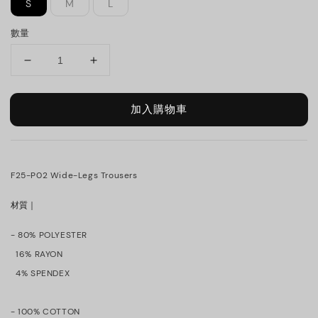
S
M
L
數量
加入購物車
F25-P02 Wide-Legs Trousers
材質｜
- 80% POLYESTER
  16% RAYON
  4% SPENDEX
- 100% COTTON