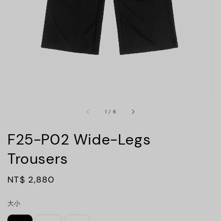
1
/
6
F25-P02 Wide-Legs
Trousers
Regular
NT$ 2,880
price
大小