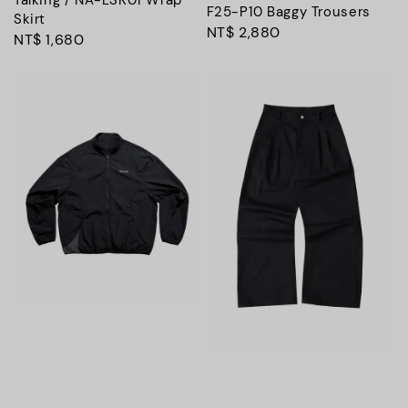
Talking / NA-LSK01 Wrap
F25-P10 Baggy Trousers
Skirt
Regular
NT$ 2,880
Regular
NT$ 1,680
price
price