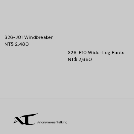
S26-J01 Windbreaker
Regular
NT$ 2,480
price
S26-P10 Wide-Leg Pants
Regular
NT$ 2,680
price