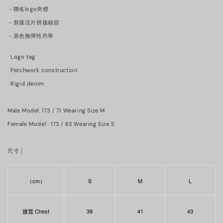
－聯名logo夾標
－剪接活片拼接細節
－原色無彈性丹寧
· Logo tag
· Patchwork construction
· Rigid denim
Male Model: 173 / 71 Wearing Size M
Female Model : 173 / 63 Wearing Size S
尺寸｜
（cm）
S
M
L
腰寬 Chest
39
41
43