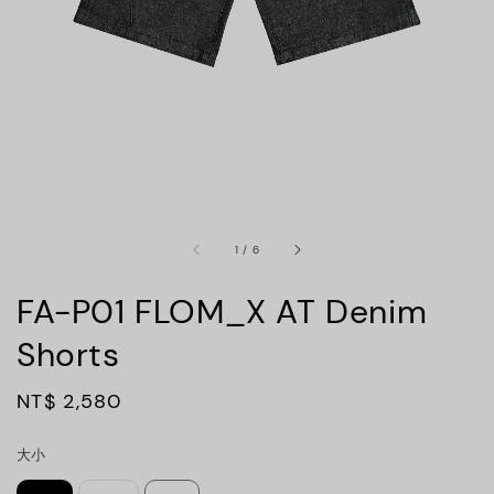
1
/
6
FA-P01 FLOM_X AT Denim
Shorts
Regular
NT$ 2,580
price
大小