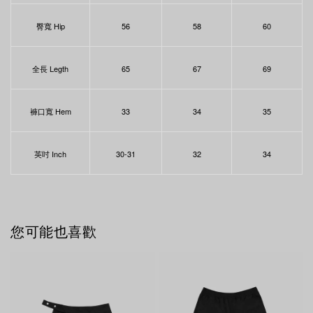
臀寬 Hip
56
58
60
全長 Legth
65
67
69
褲口寬 Hem
33
34
35
英吋 Inch
30-31
32
34
您可能也喜歡