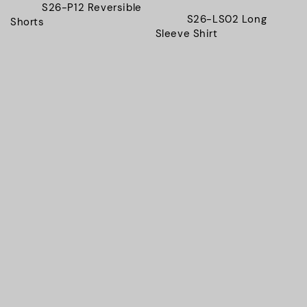
          S26-P12 Reversible 
          S26-LS02 Long 
Shorts

Sleeve Shirt

Regular 
Regular 
price
price