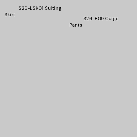
          S26-LSK01 Suiting 
Skirt

          S26-P09 Cargo 
Pants

Regular 
price
Regular 
price