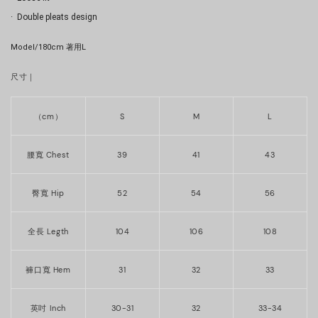
·  Double pleats design 
Model/180cm 著用L
尺寸｜
（cm）
S
M
L
腰寬 Chest
39
41
43
臀寬 Hip
52
54
56
全長 Legth
104
106
108
褲口寬 Hem
31
32
33
英吋 Inch
30-31
32
33-34