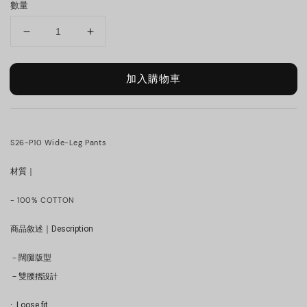
數量
加入購物車
S26-P10 Wide-Leg Pants
材質｜
- 100% COTTON
商品敘述｜Description
－闊腿版型
摺設計
－雙腰
·  Loose fit