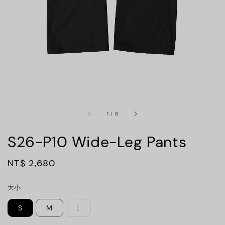
1
/
8
S26-P10 Wide-Leg Pants
Regular
NT$ 2,680
price
大小
S
M
L