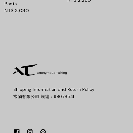
Regular
NT$ 2,280
Pants
price
Regular
NT$ 3,080
price
Shipping Information and Return Policy
常物有限公司 統編：94079541