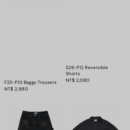
S26-P12 Reversible
Shorts
Regular
NT$ 2,080
F25-P10 Baggy Trousers
price
Regular
NT$ 2,880
price