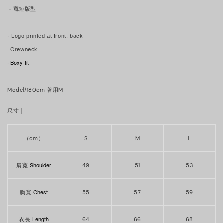
－寬短版型
· Logo printed at front, back
·
Crewneck
· Boxy fit
Model/180cm 著用M
｜
尺寸
（cm）
S
M
L
Shoulder
肩寬
49
51
53
Chest
胸寬
55
57
59
Length
衣長
64
66
68