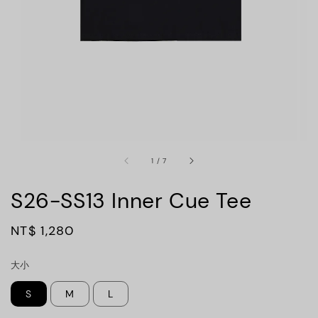
1
/
7
S26-SS13 Inner Cue Tee
Regular
NT$ 1,280
price
大小
S
M
L