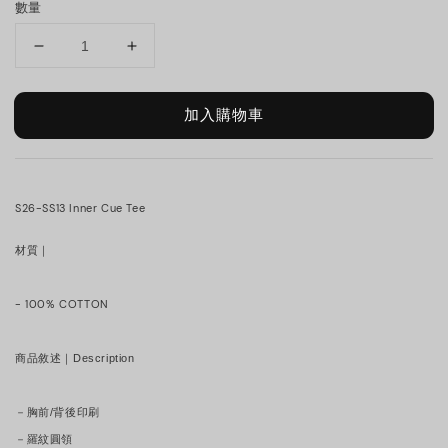
數量
加入購物車
S26-SS13 Inner Cue Tee
材質｜
- 100% COTTON
商品敘述｜Description
－胸前/背後印刷
－羅紋圓領