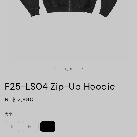
1
/
6
F25-LS04 Zip-Up Hoodie
Regular
NT$ 2,880
price
大小
S
M
L