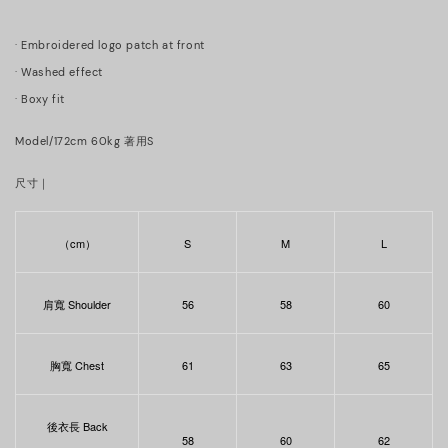
· Embroidered logo patch at front
· Washed effect
· Boxy fit
Model/172cm 60kg 著用S
尺寸｜
（cm）
S
M
L
肩寬
Shoulder
56
58
60
胸寬
Chest
61
63
65
後衣長
Back
58
60
62