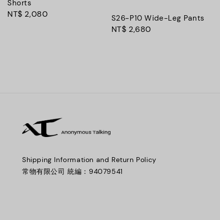
Shorts
Regular
NT$ 2,080
S26-P10 Wide-Leg Pants
price
Regular
NT$ 2,680
price
Shipping Information and Return Policy
常物有限公司 統編：94079541