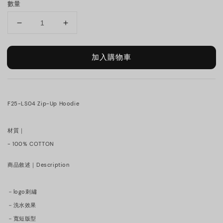
數量
加入購物車
F25-LS04 Zip-Up Hoodie
材質｜
- 100% COTTON
商品敘述｜Description
－logo刺繡
－洗水效果
－寬短版型