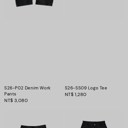
S26-P02 Denim Work
S26-SS09 Logo Tee
Pants
Regular
NT$ 1,280
Regular
NT$ 3,080
price
price