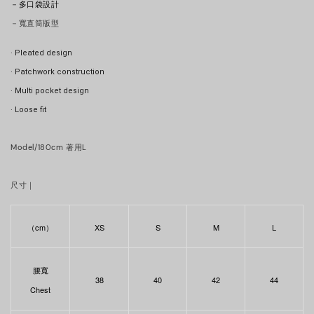
－
多口袋設計
－寬直筒版型
· Pleated design 
· 
Patchwork construction
· Multi pocket design
· Loose fit
Model/180cm 著用L
尺寸｜
（cm）
XS
S
M
L
腰寬
38
40
42
44
Chest