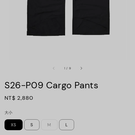
1
/
9
S26-P09 Cargo Pants
Regular
NT$ 2,880
price
大小
XS
S
M
L