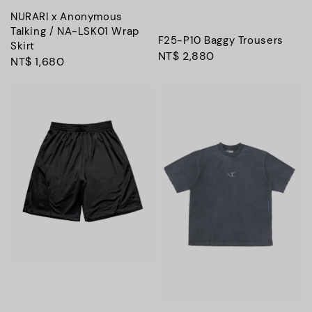
NURARI x Anonymous
Talking / NA-LSK01 Wrap
F25-P10 Baggy Trousers
Skirt
Regular
NT$ 2,880
Regular
NT$ 1,680
price
price