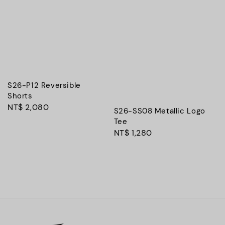
S26-P12 Reversible
Shorts
Regular
NT$ 2,080
S26-SS08 Metallic Logo
price
Tee
Regular
NT$ 1,280
price