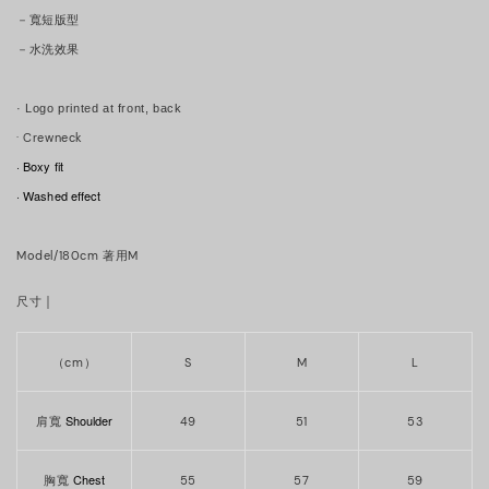
－寬短版型
－水洗效果
· Logo printed at front, back
·
Crewneck
· Boxy fit
· Washed effect
Model/180cm 著用M
｜
尺寸
（cm）
S
M
L
Shoulder
肩寬
49
51
53
Chest
胸寬
55
57
59