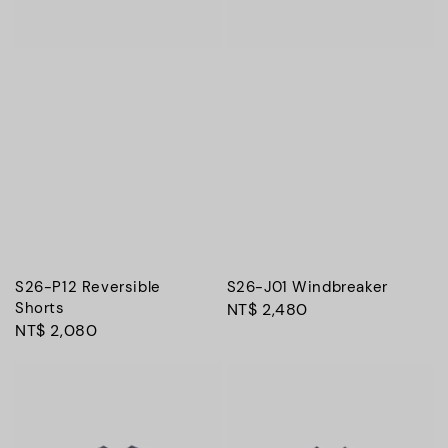
S26-P12 Reversible
S26-J01 Windbreaker
Shorts
Regular
NT$ 2,480
Regular
NT$ 2,080
price
price