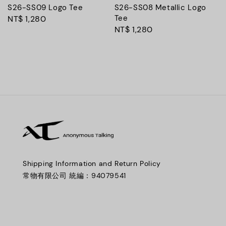
S26-SS09 Logo Tee
S26-SS08 Metallic Logo
Tee
Regular
NT$ 1,280
Regular
NT$ 1,280
price
price
Shipping Information and Return Policy
常物有限公司 統編：94079541