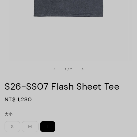
1
/
7
S26-SS07 Flash Sheet Tee
Regular
NT$ 1,280
price
大小
S
M
L