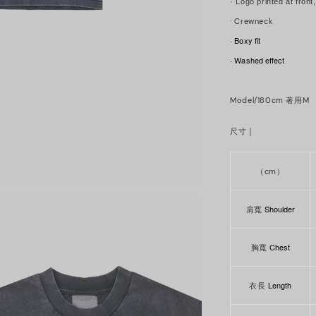
· Logo printed at front
·
Crewneck
· Boxy fit
· Washed effect
Model/180cm 著用M
｜
尺寸
（cm）
Shoulder
肩寬
Chest
胸寬
Length
衣長