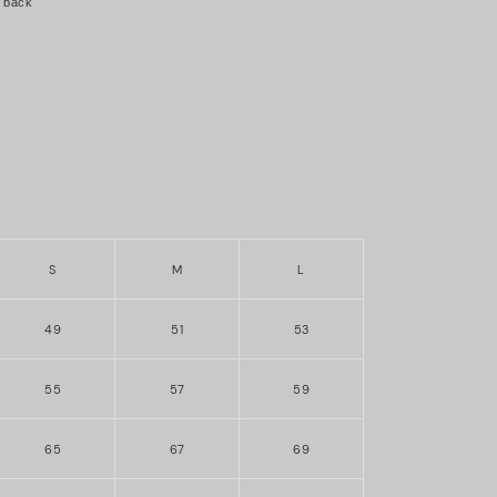
, back
S
M
L
49
51
53
55
57
59
65
67
69