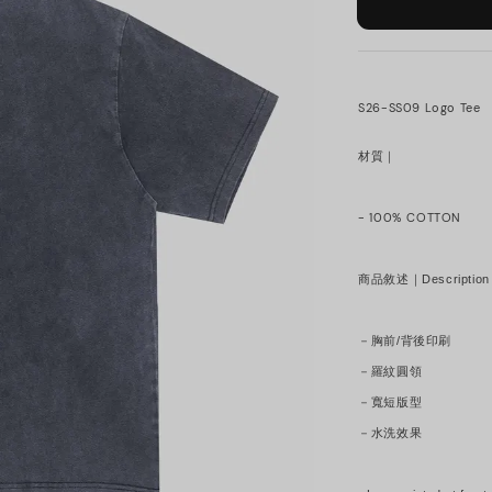
S26-SS09 Logo Tee
材質｜
- 100% COTTON
商品敘述｜Description
－胸前/背後印刷
－羅紋圓領
－寬短版型
－水洗效果