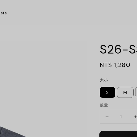
ists
S26-S
Regular
NT$ 1,280
price
大小
S
M
數量